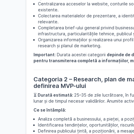
Centralizarea acceselor la website, conturile so
existente.
Colectarea materialelor de prezentare, a identit
relevante.
Completarea brief-ului general privind businessul
infrastructura, particularitățile tehnice, publicul 
Organizarea informațiilor și realizarea unui prof
research și planul de marketing.
Important:
Durata acestei categorii
depinde de di
pentru transmiterea completă a informațiilor, ma
Categoria 2 – Research, plan de mar
definirea MVP-ului
⏳
Durată estimată:
25–35 de zile lucrătoare, în 
lunar și de timpul necesar validărilor. Anumite activ
Ce se întâmplă:
Analiza completă a businessului, a pieței, a poziț
Identificarea tendințelor, oportunităților, riscuri
Definirea publicului țintă, a poziționării, a mesaj