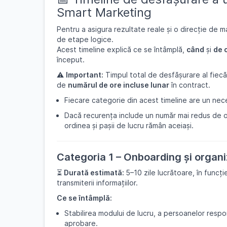
Smart Marketing
Pentru a asigura rezultate reale și o direcție de m
de etape logice.
Acest timeline explică ce se întâmplă,
când
și
de 
început.
⚠️
Important:
Timpul total de desfășurare al fiec
de
numărul de ore incluse lunar
în contract.
Fiecare categorie din acest timeline are un nece
Dacă recurența include un număr mai redus de o
ordinea și pașii de lucru rămân aceiași.
Categoria 1 – Onboarding și organi
⏳
Durată estimată:
5–10 zile lucrătoare, în funcț
transmiterii informațiilor.
Ce se întâmplă:
Stabilirea modului de lucru, a persoanelor respo
aprobare.