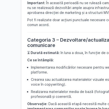
Important:
În această perioadă nu se rulează cam
nu se realizează dezvoltări ample asupra infrastruc
aprobarea direcției de marketing și a structurii MV
Pot fi realizate doar acțiuni punctuale necesare con
comun acord.
Categoria 3 – Dezvoltare/actualiza
comunicare
⏳
Durată estimată:
în luna a doua, în funcție de o
Ce se întâmplă:
Implementarea modificărilor necesare pentru we
platforme.
Crearea sau actualizarea materialelor vizuale ese
voice în copywriting).
Realizarea materialelor media de bază (fotograf
profesională și coerentă.
Observație:
Dacă această etapă necesită multe o
implementarea campaniilor poate începe în luna 