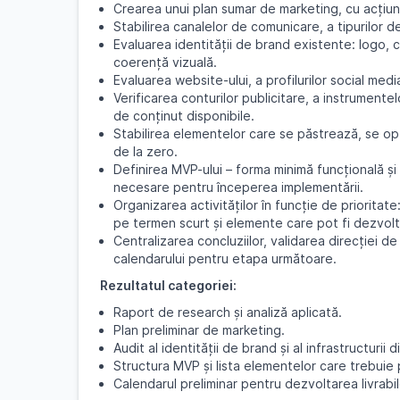
Crearea unui plan sumar de marketing, cu acțiuni 
Stabilirea canalelor de comunicare, a tipurilor de
Evaluarea identității de brand existente: logo, c
coerență vizuală.
Evaluarea website-ului, a profilurilor social medi
Verificarea conturilor publicitare, a instrumente
de conținut disponibile.
Stabilirea elementelor care se păstrează, se op
de la zero.
Definirea MVP-ului – forma minimă funcțională și c
necesare pentru începerea implementării.
Organizarea activităților în funcție de priorita
pe termen scurt și elemente care pot fi dezvolt
Centralizarea concluziilor, validarea direcției de m
calendarului pentru etapa următoare.
Rezultatul categoriei:
Raport de research și analiză aplicată.
Plan preliminar de marketing.
Audit al identității de brand și al infrastructurii d
Structura MVP și lista elementelor care trebuie
Calendarul preliminar pentru dezvoltarea livrabi