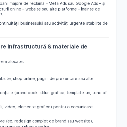
panii majore de reclamă – Meta Ads sau Google Ads – și
turii online – website sau alte platforme – înainte de
P.
tinuității businessului sau activități urgente stabilite de
re infrastructură & materiale de
rele alocate.
bsite, shop online, pagini de prezentare sau alte
nțiale (brand book, stiluri grafice, template-uri, tone of
ii, video, elemente grafice) pentru o comunicare
re (ex. redesign complet de brand sau website),
a treia sau chiar a patra
.