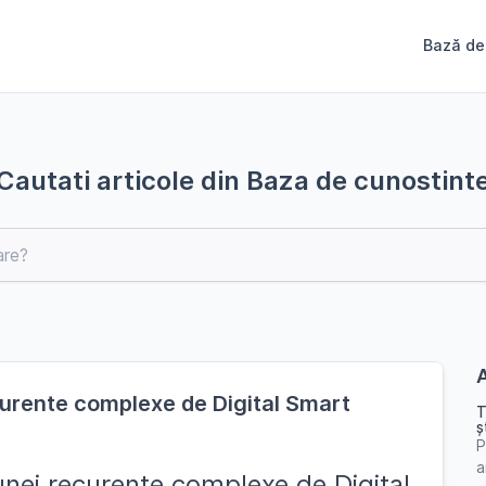
Bază de
Cautati articole din Baza de cunostint
A
curente complexe de Digital Smart
T
ș
P
a
unei recurente complexe de Digital