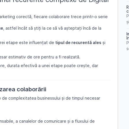
R
c
P
arketing corectă, fiecare colaborare trece printr-o serie
ș
ce
, astfel încât să știți la ce să vă așteptați încă de la
I
î
ărei etape este influențat de
tipul de recurentă ales
și
P
s
sar estimativ de ore pentru a fi realizată.
re, durata efectivă a unei etape poate crește, dar
zarea colaborării
ie de complexitatea businessului și de timpul necesar
nsabile, a canalelor de comunicare și a fluxului de