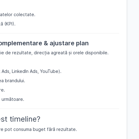
datelor colectate.
ă (KPI).
complementare & ajustare plan
ie de rezultate, direcția agreată și orele disponibile.
k Ads, LinkedIn Ads, YouTube).
a brandului.
re.
a următoare.
st timeline?
care pot consuma buget fără rezultate.