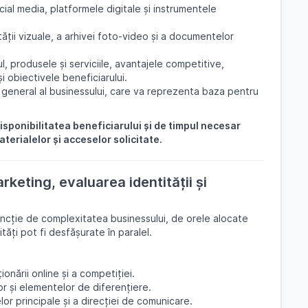
cial media, platformele digitale și instrumentele
ății vizuale, a arhivei foto-video și a documentelor
, produsele și serviciile, avantajele competitive,
și obiectivele beneficiarului.
il general al businessului, care va reprezenta baza pentru
sponibilitatea beneficiarului și de timpul necesar
terialelor și acceselor solicitate.
keting, evaluarea identității și
funcție de complexitatea businessului, de orele alocate
ități pot fi desfășurate în paralel.
ionării online și a competiției.
lor și elementelor de diferențiere.
elor principale și a direcției de comunicare.