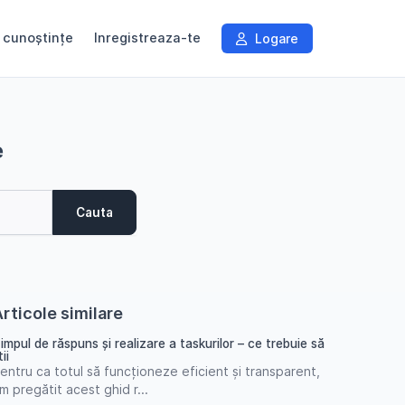
 cunoștințe
Inregistreaza-te
Logare
e
Cauta
rticole similare
impul de răspuns și realizare a taskurilor – ce trebuie să
tii
entru ca totul să funcționeze eficient și transparent,
m pregătit acest ghid r...