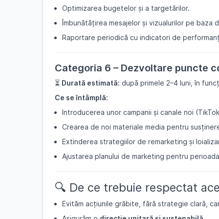
Optimizarea bugetelor și a targetărilor.
Îmbunătățirea mesajelor și vizualurilor pe baza 
Raportare periodică cu indicatori de performanț
Categoria 6 – Dezvoltare puncte 
⏳
Durată estimată:
după primele 2–4 luni, în funcț
Ce se întâmplă:
Introducerea unor campanii și canale noi (TikTo
Crearea de noi materiale media pentru susținere
Extinderea strategiilor de remarketing și loializa
Ajustarea planului de marketing pentru perioad
🔍 De ce trebuie respectat ace
Evităm acțiunile grăbite, fără strategie clară, 
Asigurăm o
direcție unitară și sustenabilă
.