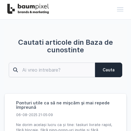
Toggl
Cautati articole din Baza de
cunostinte
Cauta
Ponturi utile ca să ne mișcăm și mai repede
împreună
06-08-2025 21:05:09
Ne dorim același lucru ca și tine: taskuri livrate rapid,
fără blocaje, fără ping-pong-uri inutile și fără